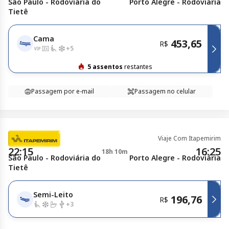
São Paulo - Rodoviária do
Porto Alegre - Rodoviária
Tietê
Cama
453,65
R$
+
5
5 assentos
restantes
Passagem por e-mail
Passagem no celular
Viaje Com Itapemirim
22:15
16:25
18h 10m
São Paulo - Rodoviária do
Porto Alegre - Rodoviária
Tietê
Semi-Leito
196,76
R$
+
3