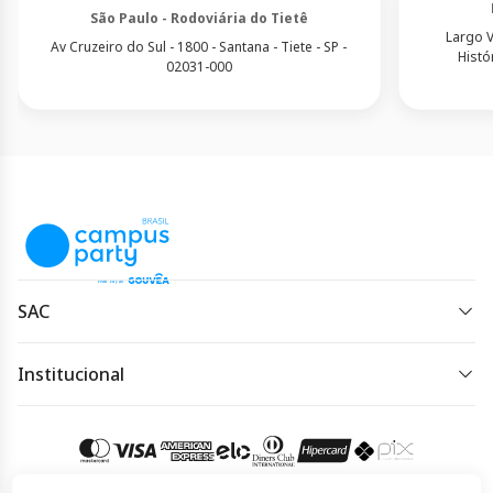
São Paulo - Rodoviária do Tietê
Largo V
Av Cruzeiro do Sul - 1800 - Santana - Tiete - SP -
Histó
02031-000
SAC
parcerias-b2b@clickbus.com
Institucional
Horário de atendimento:
Política de Privacidade
De segunda à sexta das 08 às 20h.
Política de Cookies
Acessar meu pedido
Termos de Uso