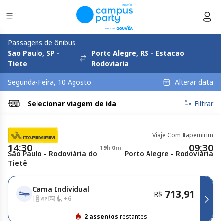
Passagens de ônibus
Sao Paulo, SP -
Porto Alegre, RS - Estacao
Tiete
Rodoviaria
Alterar data
Segunda-Feira, 10 Agosto
Selecionar
viagem de ida
Filtrar
Viaje Com Itapemirim
14:30
09:30
19h 0m
São Paulo - Rodoviária do
Porto Alegre - Rodoviária
Tietê
Cama Individual
713,91
R$
+
6
2 assentos
restantes