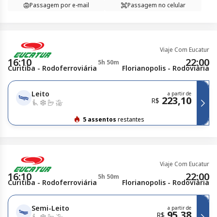
Passagem por e-mail
Passagem no celular
Viaje Com Eucatur
16:10
22:00
5h 50m
Curitiba - Rodoferroviária
Florianopolis - Rodoviária
Leito
a partir de
223,10
R$
5 assentos
restantes
Viaje Com Eucatur
16:10
22:00
5h 50m
Curitiba - Rodoferroviária
Florianopolis - Rodoviária
Semi-Leito
a partir de
95,38
R$