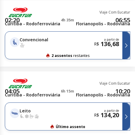
Viaje Com Eucatur
02:20
06:55
4h 35m
Curitiba - Rodoferroviária
Florianopolis - Rodoviária
Convencional
a partir de
136,68
R$
2 assentos
restantes
Viaje Com Eucatur
04:05
10:20
6h 15m
Curitiba - Rodoferroviária
Florianopolis - Rodoviária
Leito
a partir de
134,20
R$
Último assento