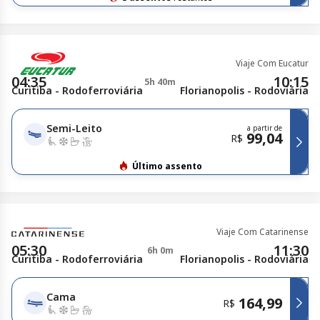
Viaje Com Eucatur
04:35
10:15
5h 40m
Curitiba - Rodoferroviária
Florianopolis - Rodoviária
Semi-Leito
a partir de
99,04
R$
Último assento
Viaje Com Catarinense
05:30
11:30
6h 0m
Curitiba - Rodoferroviária
Florianopolis - Rodoviária
Cama
164,99
R$