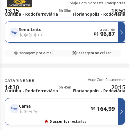
Viaje Com Nordeste Transportes
13:15
18:50
5h 35m
Curitiba - Rodoferroviária
Florianopolis - Rodoviária
Semi-Leito
a partir de
96,87
R$
+
3
Passagem por e-mail
Passagem no celular
Viaje Com Catarinense
14:30
20:15
5h 45m
Curitiba - Rodoferroviária
Florianopolis - Rodoviária
Cama
164,99
R$
5 assentos
restantes