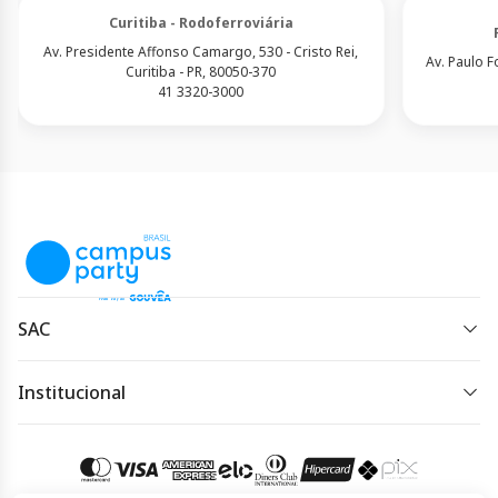
Curitiba - Rodoferroviária
Av. Presidente Affonso Camargo, 530 - Cristo Rei,
Av. Paulo F
Curitiba - PR, 80050-370
41 3320-3000
SAC
parcerias-b2b@clickbus.com
Institucional
Horário de atendimento:
Política de Privacidade
De segunda à sexta das 08 às 20h.
Política de Cookies