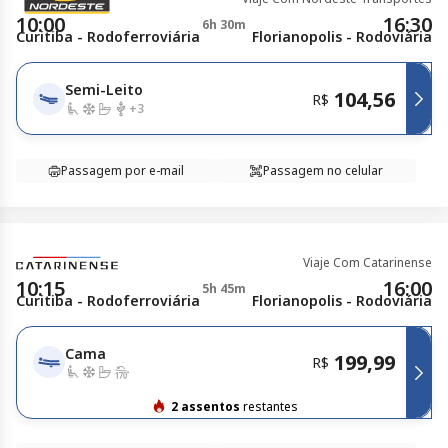
10:00
16:30
6h 30m
Curitiba - Rodoferroviária
Florianopolis - Rodoviária
Semi-Leito
104,56
R$
+
3
Passagem por e-mail
Passagem no celular
Viaje Com Catarinense
10:15
16:00
5h 45m
Curitiba - Rodoferroviária
Florianopolis - Rodoviária
Cama
199,99
R$
2 assentos
restantes