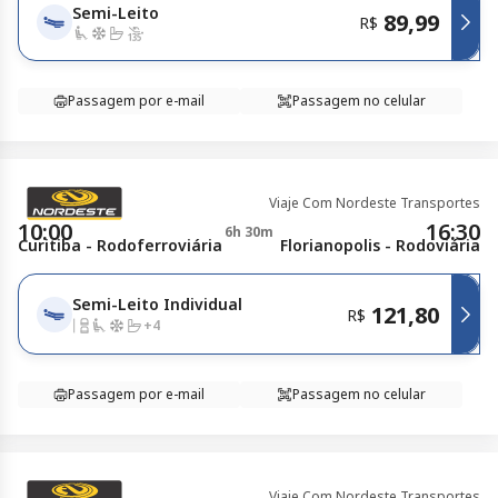
Semi-Leito
89,99
R$
Passagem por e-mail
Passagem no celular
Viaje Com Nordeste Transportes
10:00
16:30
6h 30m
Curitiba - Rodoferroviária
Florianopolis - Rodoviária
Semi-Leito Individual
121,80
R$
+
4
Passagem por e-mail
Passagem no celular
Viaje Com Nordeste Transportes