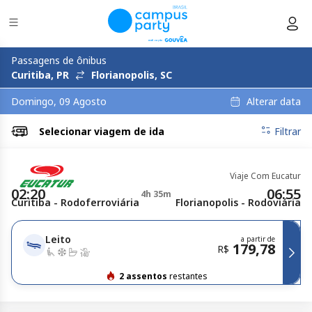
Passagens de ônibus
Curitiba, PR
Florianopolis, SC
Alterar data
Domingo, 09 Agosto
Selecionar
viagem de ida
Filtrar
Viaje Com Eucatur
02:20
06:55
4h 35m
Curitiba - Rodoferroviária
Florianopolis - Rodoviária
Leito
a partir de
179,78
R$
2 assentos
restantes